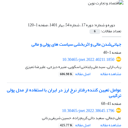
دوره و شماره:
دوره 17، شماره 54، بهار 1401، صفحه 1-120
تعداد مقالات:
6
جهانی‌شدن مالی و اثربخشی سیاست های پولی و مالی
صفحه
1-40
10.30465/jnet.2022.40211.1850
رباب ازلی، سیدعلی پایتختی اسکویی، منیره دیزجی، علیرضا تمیزی
مشاهده مقاله
اصل مقاله
606.98 K
عوامل تعیین کننده رفتار نرخ ارز در ایران با استفاده از مدل پولی
ترکیبی
صفحه
41-68
10.30465/jnet.2022.38645.1796
علی جمالی، سعید دائی کریم زاده، حسین شریفی رنانی
مشاهده مقاله
اصل مقاله
425.77 K