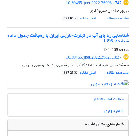
10.30465/jnet.2022.36996.1747
بهروز صادقی عمروآبادی
مشاهده مقاله
اصل مقاله
551.05 K
شناسایی رد پای آب در تجارت خارجی ایران با رهیافت جدول داده
ستانده-1395
صفحه
169-194
10.30465/jnet.2022.39821.1837
بنفشه نجفی، فرهاد خداداد کاشی، علی سوری، یگانه موسوی جهرمی
مشاهده مقاله
اصل مقاله
367.25 K
مقالات آماده انتشار
شماره جاری
شماره‌های پیشین نشریه