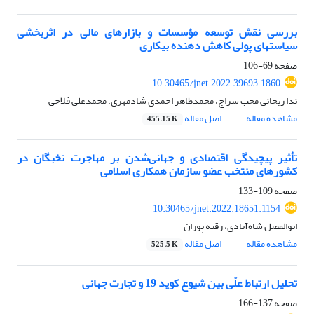
بررسی نقش توسعه مؤسسات و بازارهای مالی در اثربخشی
سیاستهای پولی کاهش دهنده بیکاری
صفحه
69-106
10.30465/jnet.2022.39693.1860
ندا ریحانی محب سراج، محمدطاهر احمدی شادمهری، محمدعلی فلاحی
مشاهده مقاله
اصل مقاله
455.15 K
تأثیر پیچیدگی اقتصادی و جهانی‌شدن بر مهاجرت نخبگان در
کشورهای منتخب عضو سازمان همکاری اسلامی
صفحه
109-133
10.30465/jnet.2022.18651.1154
ابوالفضل شاه‌آبادی، رقیه پوران
مشاهده مقاله
اصل مقاله
525.5 K
تحلیل ارتباط علّی بین شیوع کوید 19 و تجارت جهانی
صفحه
137-166