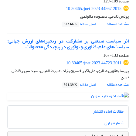
صفحه
109-129
10.30465/jnet.2023.44867.2015
یونس نادمی، معصومه دالوندی
مشاهده مقاله
اصل مقاله
322.66 K
اثر سیاست صنعتی بر مشارکت در زنجیره‌های ارزش جهانی:
سیاست‌های علم، فناوری و نوآوری در پیچیدگی محصولات
صفحه
133-167
10.30465/jnet.2023.44723.2011
پریسا یعقوبی منظری، علی اکبر خسروی‌نژاد، علیرضا امینی، سید سپهر قاضی
نوری
مشاهده مقاله
اصل مقاله
504.39 K
مقالات آماده انتشار
شماره جاری