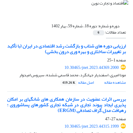
دوره و شماره:
دوره 18، شماره 59، بهار 1402
تعداد مقالات:
6
ارزیابی دوره های شتاب و بازگشت رشد اقتصادی در ایران (با تأکید
بر تغییرات ساختاری و بهره وری درون بخشی)
صفحه
1-25
10.30465/jnet.2023.44369.2000
مونا امیری، اسفندیار جهانگرد، محمد قاسمی ششده، سیروس امیدوار
مشاهده مقاله
اصل مقاله
419.26 K
بررسی اثرات عضویت در سازمان همکاری های شانگهای بر امکان
پذیری ایجاد پیوند تجاری در شبکه تجاری کشورهای پساشوروی ؛
رهیافت مدل گراف تصادفی (ERGM)
صفحه
27-47
10.30465/jnet.2023.44315.1999