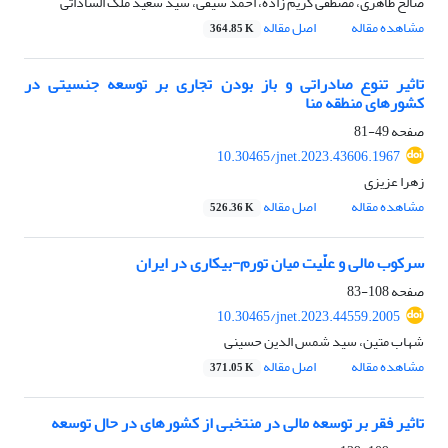
صالح طاهری، مصطفی کریم زاده، احمد سیفی، سید سعید ملک الساداتی
مشاهده مقاله
اصل مقاله
364.85 K
تاثیر تنوع صادراتی و باز بودن تجاری بر توسعه جنسیتی در
کشورهای منطقه منا
صفحه
49-81
10.30465/jnet.2023.43606.1967
زهرا عزیزی
مشاهده مقاله
اصل مقاله
526.36 K
سرکوب مالی و علّیت میان تورم-بیکاری در ایران
صفحه
108-83
10.30465/jnet.2023.44559.2005
شهاب متین، سید شمس الدین حسینی
مشاهده مقاله
اصل مقاله
371.05 K
تاثیر فقر بر توسعه مالی در منتخبی از کشورهای در حال توسعه