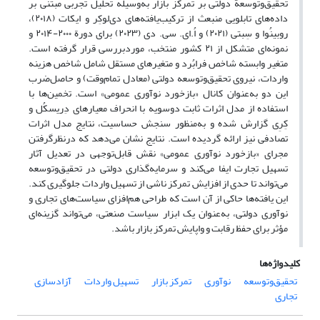
تحقیق‌وتوسعة دولتی بر تمرکز بازار به‌وسیله تحلیل تجربی مبتنی بر
داده‌های تابلویی منبعث از ترکیب‌یافته‌های دی‌لوکِر و ایکات (۲۰۱۸)،
روبینُوا و سِبتی (۲۰۲۱) و اُ.ای. سی. دی (۲۰۲۳) برای دورة ۲۰۰۰-۲۰۱۴ و
نمونه‌ای متشکل از ۲۱ کشور منتخب، موردبررسی قرار گرفته است.
متغیر وابسته شاخص فرابُرد و متغیرهای مستقل شامل شاخص هزینه
واردات، نیروی تحقیق‌وتوسعه دولتی (معادل تمام‌وقت) و حاصل‌ضرب
این دو به‌عنوان کانال «بازخورد نوآوری عمومی» است. تخمین‌ها با
استفاده از مدل اثرات ثابت دوسویه با انحراف معیارهای دِریسکُل و
کِرِی گزارش شده و به‌منظور سنجش حساسیت، نتایج مدل اثرات
تصادفی نیز ارائه گردیده است. نتایج نشان می‌دهد که درنظرگرفتن
مجرای «بازخورد نوآوری عمومی» نقش قابل‌توجهی در تعدیل آثار
تسهیل تجارت ایفا می‌کند و سرمایه‌گذاری دولتی در تحقیق‌وتوسعه
می‌تواند تا حدی از افزایش تمرکز ناشی از تسهیل واردات جلوگیری کند.
این یافته‌ها حاکی از آن است که طراحی هم‌افزای سیاست‌های تجاری و
نوآوری دولتی، به‌عنوان یک ابزار سیاست صنعتی، می‌تواند گزینه‌ای
مؤثر برای حفظ رقابت و واپایش تمرکز بازار باشد.
کلیدواژه‌ها
تحقیق‌وتوسعه
نوآوری
تمرکز بازار
تسهیل واردات
آزادسازی
تجاری