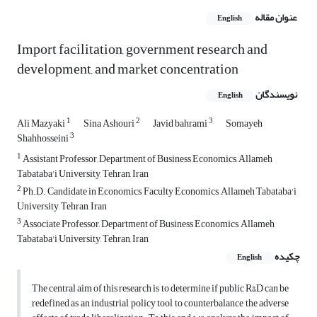
عنوان مقاله
English
Import facilitation, government research and
development, and market concentration
نویسندگان
English
1
2
3
Ali Mazyaki
Sina Ashouri
Javid bahrami
Somayeh
3
Shahhosseini
1
Assistant Professor, Department of Business Economics, Allameh
Tabataba'i University, Tehran, Iran
2
Ph.D. Candidate in Economics, Faculty Economics, Allameh Tabataba'i
University, Tehran, Iran
3
Associate Professor, Department of Business Economics, Allameh
Tabataba'i University, Tehran, Iran
چکیده
English
The central aim of this research is to determine if public R&D can be
redefined as an industrial policy tool to counterbalance the adverse