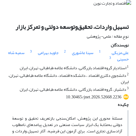
تسهیل واردات، تحقیق‌وتوسعه دولتی و تمرکز بازار
نوع مقاله : علمی- پژوهشی
نویسندگان
3
2
1
علی مزیکی
سینا عاشوری
جاوید بهرامی
سمیه شاه
3
حسینی
1
استادیار گروه اقتصاد بازرگانی، دانشگاه علامه طباطبائی، تهران، ایران
2
دانشجوی دکتری اقتصاد ، دانشکده اقتصاد، دانشگاه علامه طباطبائی، تهران،
ایران
3
دانشیار، گروه اقتصاد بازرگانی، دانشگاه علامه طباطبائی، تهران، ایران
10.30465/jnet.2026.52668.2236
چکیده
مسئلة محوری این پژوهش، امکان‌سنجی بازتعریف تحقیق و توسعة
دولتی به‌مثابة یک ابزار سیاست صنعتی در تعدیل پیامدهای نامطلوب
آزادسازی تجاری است. برای آزمون این فرضیه، آثار تسهیل واردات و