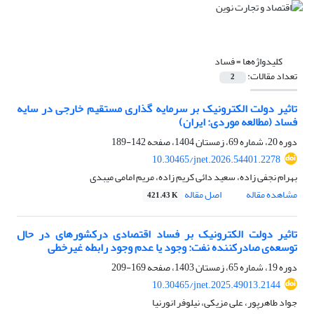
کلیدواژه‌ها =
فساد
تعداد مقالات:
2
تاثیر دولت الکترونیک بر سرمایه گذاری مستقیم خارجی در سایه
فساد (مطالعه موردی: ایران)
دوره 20، شماره 69، زمستان 1404، صفحه
142-189
10.30465/jnet.2026.54401.2278
بهرام نجفی زاده، سعید دائی کریم زاده، مریم امامی میبدی
مشاهده مقاله
اصل مقاله
421.43 K
تاثیر دولت الکترونیک بر فساد اقتصادی درکشورهای در حال
توسعه‌ی صادرکننده نفت: وجود یا عدم وجود رابطه غیرخطی
دوره 19، شماره 65، زمستان 1403، صفحه
169-209
10.30465/jnet.2025.49013.2144
جواد طاهرپور، علی مزیکی، نیلوفر انورنیا