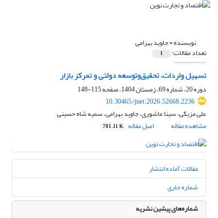
نویسنده =
جاوید بهرامی
تعداد مقالات:
1
تسهیل واردات، تحقیق‌وتوسعه دولتی و تمرکز بازار
دوره 20، شماره 69، زمستان 1404، صفحه
115-148
10.30465/jnet.2026.52668.2236
علی مزیکی، سینا عاشوری، جاوید بهرامی، سمیه شاه حسینی
مشاهده مقاله
اصل مقاله
781.11 K
مقالات آماده انتشار
شماره جاری
شماره‌های پیشین نشریه